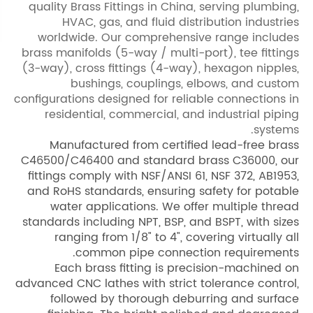
quality Br
HVAC
worldwi
brass manif
(3-way), cr
bu
configuratio
residen
Manufa
C46500/C46
fittings c
and RoHS s
water 
standards i
rangin
c
Each 
advanced CNC
follow