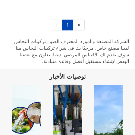
ات النحاس ،
لنحاس منا.
ع بعضنا