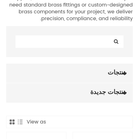
need stand
brass c
View