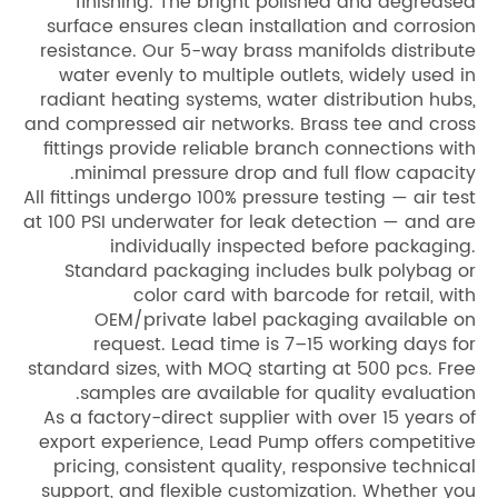
finish
surface en
resistance
water ev
radiant he
and compres
fittings p
minima
All fittings 
at 100 PSI u
in
Standar
OEM/
requ
standard siz
sample
As a facto
export exp
pricing, 
support, a