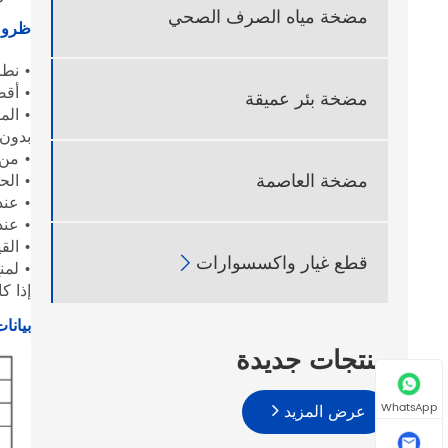
مضخة مياه الصرف الصحي
ظروف
• نطاق د
• أقصى
مضخة بئر عميقة
• الم
بدون 
• من 
مضخة العاصمة
• الحد الأقصى ل
• عندما 
• عندم
• القيم الم
قطع غيار واكسسوارات

إذا ك
بيانات الأداء 
منتجات جديدة
عرض المزيد
WhatsApp