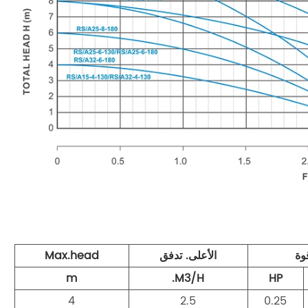
وة
الأعلى. تدفق
Max.head
m
M3/H.
HP
4
2.5
0.25