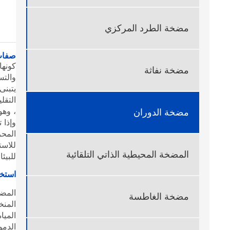
مضخة الطرد المركزي
صفا
مضخة نفاثة
والتس
يتبنى
التقل
، وهو
مضخة الدوران
وإذا 
المحر
للاست
المضخة المحيطية الذاتي التلقائية
للبيئ
استخد
المضخ
مضخة الغاطسة
المنخ
الميا
الدمو