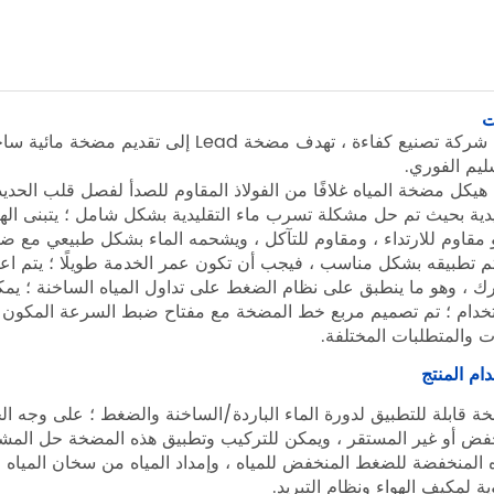
ت
كونها شركة تصنيع كفاءة ، تهدف مضخة ead
ليم الفوري.
 هيكل مضخة المياه غلافًا من الفولاذ المقاوم للصدأ لفصل قلب الحديد
يدية بحيث تم حل مشكلة تسرب ماء التقليدية بشكل شامل ؛ يتبنى اله
 مقاوم للارتداء ، ومقاوم للتآكل ، ويشحمه الماء بشكل طبيعي مع 
تم تطبيقه بشكل مناسب ، فيجب أن تكون عمر الخدمة طويلًا ؛ يتم اعتم
ك ، وهو ما ينطبق على نظام الضغط على تداول المياه الساخنة ؛ يمكن
خدام ؛ تم تصميم مربع خط المضخة مع مفتاح ضبط السرعة المكون م
ات والمتطلبات المختلفة.
ام المنتج
ة قابلة للتطبيق لدورة الماء الباردة/الساخنة والضغط ؛ على وج
فض أو غير المستقر ، ويمكن للتركيب وتطبيق هذه المضخة حل المشكل
ه المنخفضة للضغط المنخفض للمياه ، وإمداد المياه من سخان المياه 
ية لمكيف الهواء ونظام التبريد.