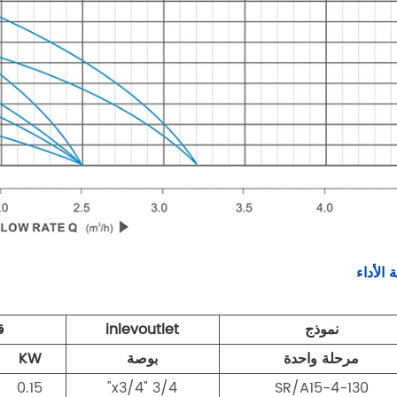
 الأداء
نموذج
inlevoutlet
ق
مرحلة واحدة
بوصة
KW
0.15
3/4 "x3/4"
SR/A15-4-130