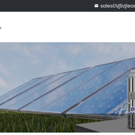
sales01@zjle

ب