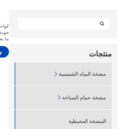
ما بع
منتجات
مضخة المياه الشمسية

مضخة حمام السباحة

المضخة المحيطية