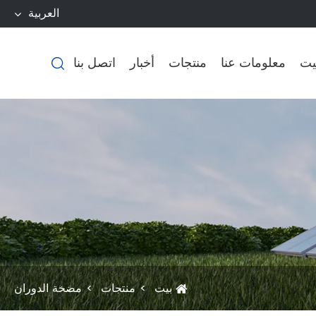
العربية
يت
معلومات عنا
منتجات
أخبار
اتصل بنا

بيت
منتجات
مضخة الدوران