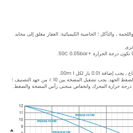
حمة ، والتآكل ؛ الخاصية الكيميائية: العقار مغلق إلى محايد
خرى
• لمنع الضوضاء الناتجة عن تآكل التجويف ، يجب الحفاظ على الحد الأدنى لضغط الجهد. يجب تشغيل المضخة بين 10 ٪ من جهد التصنيف ؛
يادة درجة حرارة المحرك وانخفاض منحنى رأس المضخة والضغط.