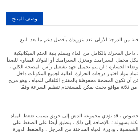
وصف المنتج
L إلى تقديم مضخة مائية ساخنة من الدرجة الأولى. نعد بتزويدك بأفضل دعم ما بعد البيع
 داخل المحرك بالكامل من الماء ويسلم بنية الختم الميكانيكية
يكل محمل السيراميك ومغزل السيراميك أو الفولاذ المقاوم للصدأ
ضوضاء الخسارة ؛ لن يتم تحميل جهد تشغيل رأس المضخة الكلي ،
اد مواد اختيار درجات الحرارة العالية لجميع المكونات داخل
 أن تكون المضخة محفوظة بالمفتاح التلقائي للمياه ، وهو مريح
ن ثلاثة مواقع بحيث يمكن للمستخدم تنظيم السرعة وفقًا
ه الخصوص ، قد تؤدي مجموعة الدش إلى حريق بسبب ضغط المياه
ة بسهولة ؛ بالإضافة إلى ذلك ، ينطبق أيضًا على الضغط على
الشمسية ، ودورة المياه الساخنة من المرجل ، والضغط الدورة