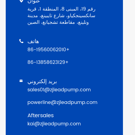
عنوان

رقم 19، المبنى 8، المنطقة 1، قرية
سانكسينجكياو، شارع تايبينغ، مدينة
ونلينغ، مقاطعة تشجيانغ، الصين
هاتف

+86-19560062010
+86-13858623129
بريد إلكتروني

sales01@zjleadpump.com
powerline@zjleadpump.com
Aftersales
kai@zjleadpump.com